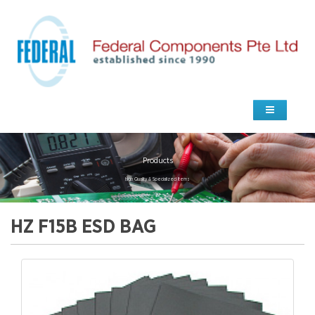
Products
high Quality & Specialized Items
HZ F15B ESD BAG