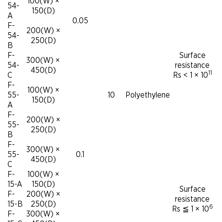
100(W) ×
54-
150(D)
A
0.05
F-
200(W) ×
54-
250(D)
B
F-
Surface
300(W) ×
54-
resistance
450(D)
11
C
Rs < 1 × 10
F-
100(W) ×
55-
10
Polyethylene
150(D)
A
F-
200(W) ×
55-
250(D)
B
F-
300(W) ×
55-
0.1
450(D)
C
F-
100(W) ×
15-A
150(D)
Surface
F-
200(W) ×
resistance
15-B
250(D)
6
Rs ≦ 1 × 10
F-
300(W) ×